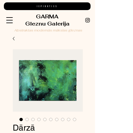
IEPIRKTIES
GARMA
Gleznu Galerija
Abstraktas modernās mākslas gleznas
Dārzā