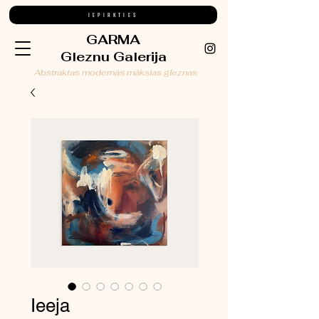
IEPIRKTIES
GARMA
Gleznu Galerija
Abstraktas modernās mākslas gleznas
Ieeja